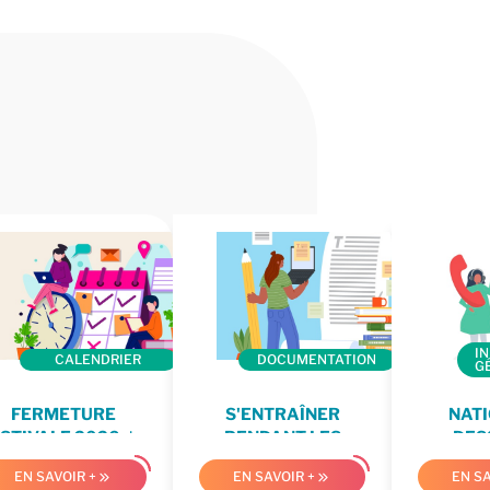
I
CALENDRIER
DOCUMENTATION
G
FERMETURE
S'ENTRAÎNER
NAT
STIVALE 2026 ☀️
PENDANT LES
DES
VACANCES
EN SAVOIR +
EN SAVOIR +
EN SA