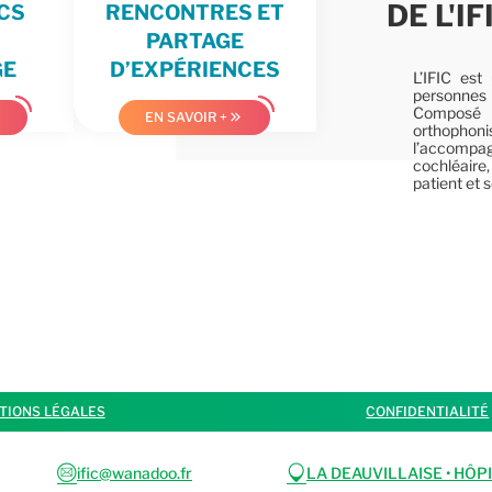
DE L'IF
CS
RENCONTRES ET
PARTAGE
GE
D’EXPÉRIENCES
L’IFIC es
personnes 
Composé d’
EN SAVOIR +
orthophon
l’accompa
cochléaire,
patient et s
TIONS LÉGALES
CONFIDENTIALITÉ
email
pin
ific@wanadoo.fr
LA DEAUVILLAISE • HÔP