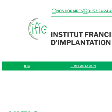
schedules
phone
NOS HORAIRES
01•53•24•24•
INSTITUT FRANCI
D’IMPLANTATION
IFIC
L'IMPLANTATION