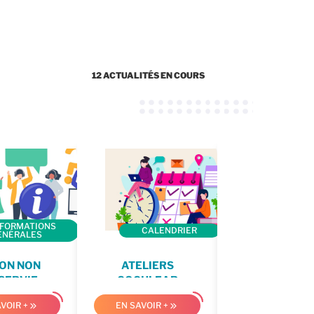
12 ACTUALITÉS EN COURS
NFORMATIONS
INFORMA
CALENDRIER
ÉNÉRALES
GÉNÉRAL
ION NON
ATELIERS
NOUVEAU
SERVIE
COCHLEAR
EXERCICES 
DES VOIX
VOIR +
EN SAVOIR +
EN SAVOIR +
MASCULINE