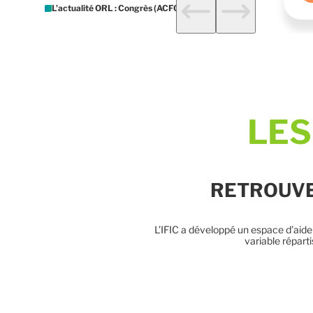
next
next
L’actualité ORL : Congrès (ACFOS, SFORL, JNA, …)
LES
RETROUVE
L’IFIC a développé un espace d’aide 
variable répart