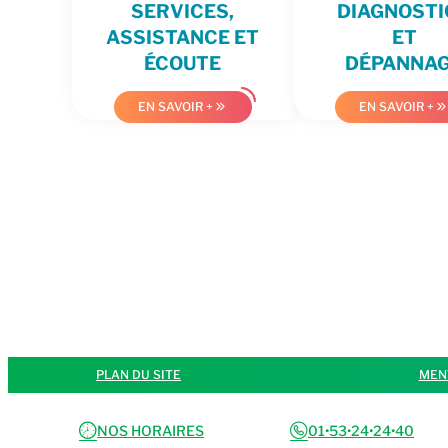
SERVICES,
DIAGNOSTI
ASSISTANCE ET
ET
ÉCOUTE
DÉPANNA
EN SAVOIR +
EN SAVOIR +
PLAN DU SITE
MEN
schedules
phone
NOS HORAIRES
01•53•24•24•40