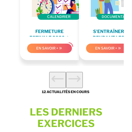
CALENDRIER
DOCUMENTATIO
FERMETURE
S'ENTRAÎNER
ESTIVALE 2026 ☀️
PENDANT LES
VACANCES
EN SAVOIR +
EN SAVOIR +
next
next
12 ACTUALITÉS EN COURS
LES DERNIERS
EXERCICES